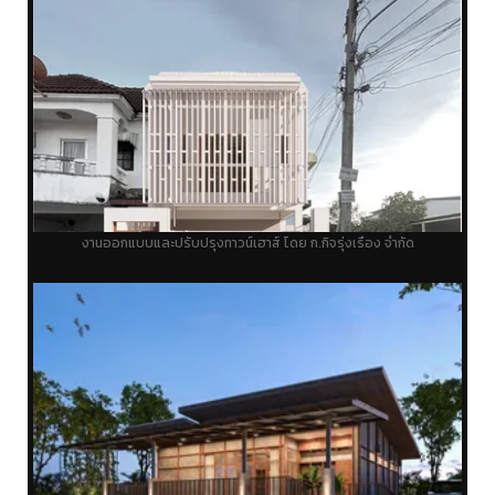
งานออกแบบและปรับปรุงทาวน์เฮาส์ โดย ก.กิจรุ่งเรือง จำกัด