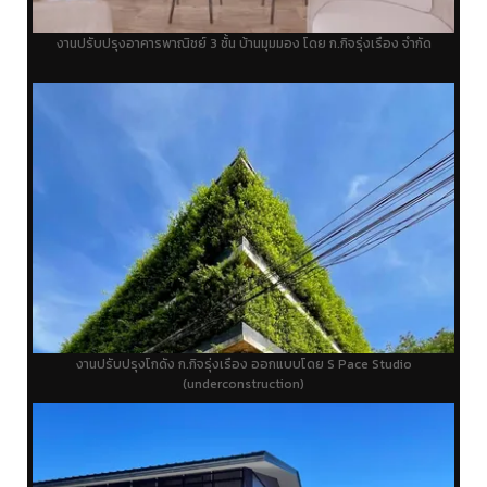
งานปรับปรุงอาคารพาณิชย์ 3 ชั้น บ้านมุมมอง โดย ก.กิจรุ่งเรือง จำกัด
งานปรับปรุงโกดัง ก.กิจรุ่งเรือง ออกแบบโดย S Pace Studio
(underconstruction)