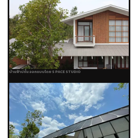
บ้านฟ้าบ่กั้น ออกแบบโดย S PACE STUDIO