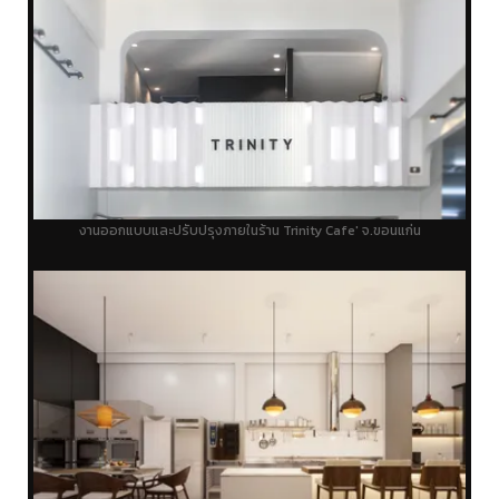
งานออกแบบและปรับปรุงภายในร้าน Trinity Cafe' จ.ขอนแก่น